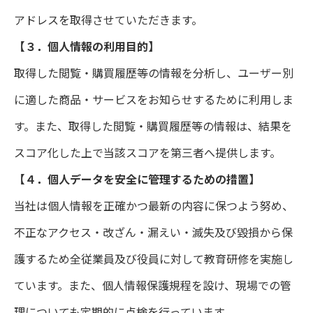
アドレスを取得させていただきます。
お知らせ
【３．個人情報の利用目的】
取得した閲覧・購買履歴等の情報を分析し、ユーザー別
会社概要
に適した商品・サービスをお知らせするために利用しま
お問い合わせ
す。また、取得した閲覧・購買履歴等の情報は、結果を
スコア化した上で当該スコアを第三者へ提供します。
【４．個人データを安全に管理するための措置】
TOP
理念
事業紹介
採用情報
お知らせ
会社概要
お
当社は個人情報を正確かつ最新の内容に保つよう努め、
不正なアクセス・改ざん・漏えい・滅失及び毀損から保
護するため全従業員及び役員に対して教育研修を実施し
ています。また、個人情報保護規程を設け、現場での管
理についても定期的に点検を行っています。